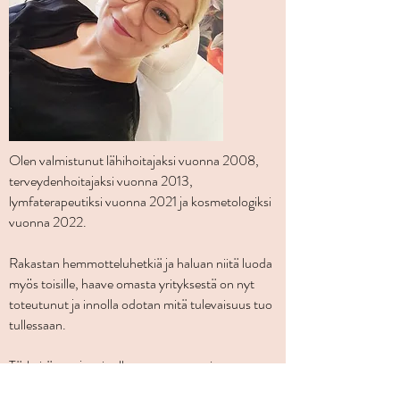
Olen valmistunut lähihoitajaksi vuonna 2008,
terveydenhoitajaksi vuonna 2013,
lymfaterapeutiksi vuonna 2021 ja kosmetologiksi
vuonna 2022.
Rakastan hemmotteluhetkiä ja haluan niitä luoda
myös toisille, haave omasta yrityksestä on nyt
toteutunut ja innolla odotan mitä tulevaisuus tuo
tullessaan.
Tärkeitä arvoja minulle ovat tasavertaisuus,
yksilöllisyys ja kokonaisvaltainen hoitaminen.