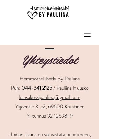
Yhteystiedot
Hemmotteluhetki By Pauliina
Puh:
044-341 2125
/ Pauliina Huusko
kansakoskipauliina@gmail.com
Ylijoentie 3 c2, 69600 Kaustinen
Y-tunnus
3242698-9
Hoidon aikana en voi vastata puhelimeen,