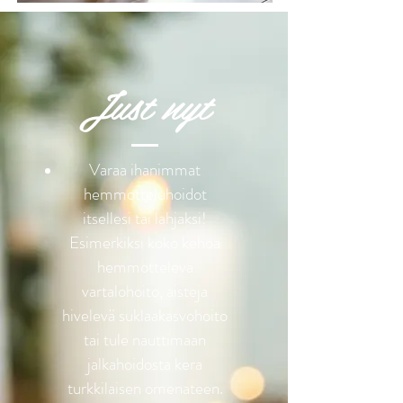
Just nyt
Varaa ihanimmat
hemmotteluhoidot
itsellesi tai lahjaksi!
Esimerkiksi koko kehoa
hemmotteleva
vartalohoito, aisteja
hivelevä suklaakasvohoito
tai tule nauttimaan
jalkahoidosta kera
turkkilaisen omenateen.