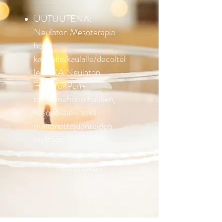
UUTUUTENA:
Neulaton
Mesoterapia-
hoito
kasvoille/kaulalle/decoltél
le SEKÄ Neulaton
HyaluronPen-
täyteainehoito huulien,
nasolabiaali- sekä
marionettejuonteiden
täyttöön.
VARAA AIKA >