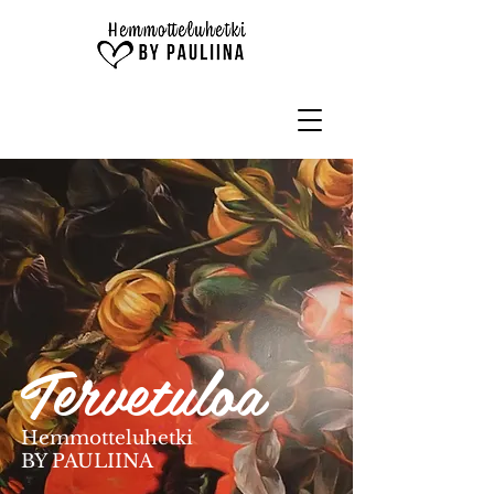
Tervetuloa
Hemmotteluhetki
BY PAULIINA